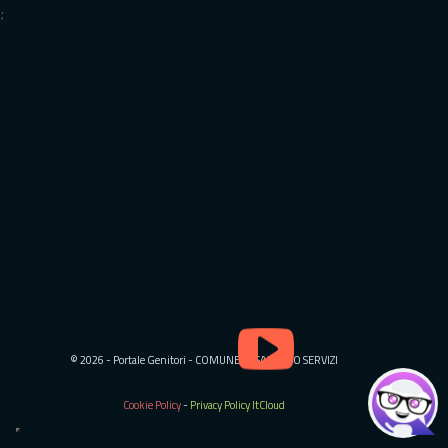
;
;
© 2026 - Portale Genitori - COMUNE DI SALERNO SERVIZI
Cookie Policy
-
Privacy Policy ItCloud